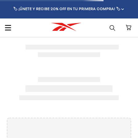
🏷️ ¡ÚNETE Y RECIBE 20% OFF EN TU PRIMERA COMPRA! 🏷️