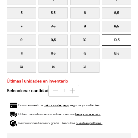
5
5,5
6
6,5
7
7,5
8
8,5
9
9,5
10
10,5
11
11,5
12
12,5
13
14
15
Últimas
1
unidades en inventario
Conoce nuestros
métodos de pago
seguros y confiables.
Obtén más información sobre nuestros
tiempos de envío.
Devoluciones fáciles y gratis. Descubre
nuestras políticas.