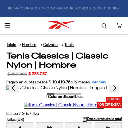
🚚 ENVÍO GRATIS POR COMPRAS SUPERIORES A $300.000 🚚
Hombre
Calzado
Tenis
Tenis Classics | Classic
Nylon | Hombre
$
233
.
037
$
369
.
900
Págalo en cuotas desde
$ 19.419,75
x
12
meses.
Ver más
1
Colores disponibles
30% OFF
10% OFF EXTRA
Blanco / Gris / Tiza
Descubre tu talla aquí
3
3,5
4
4,5