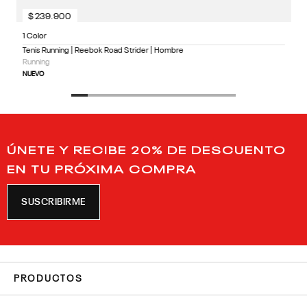
$
239
.
900
1 Color
Tenis Running | Reebok Road Strider | Hombre
Running
NUEVO
ÚNETE Y RECIBE 20% DE DESCUENTO
EN TU PRÓXIMA COMPRA
SUSCRIBIRME
PRODUCTOS