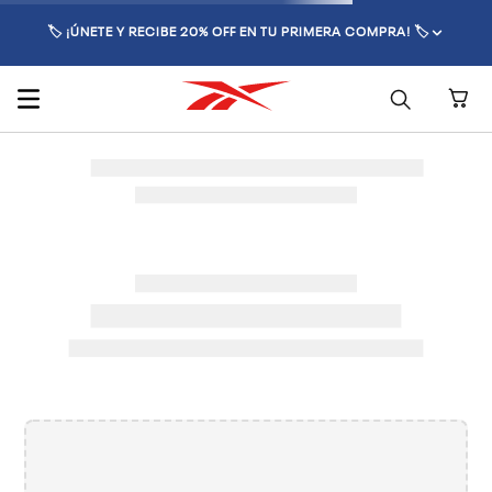
🏷️ ¡ÚNETE Y RECIBE 20% OFF EN TU PRIMERA COMPRA! 🏷️