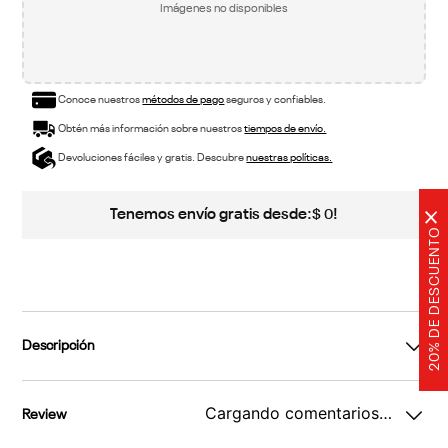
Imágenes no disponibles
Conoce nuestros
métodos de pago
seguros y confiables.
Obtén más información sobre nuestros
tiempos de envío.
Devoluciones fáciles y gratis. Descubre
nuestras políticas.
Tenemos envío gratis desde:
!
$
0
×
20% DE DESCUENTO
Descripción
Cargando comentarios…
Review