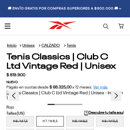
🚚 ENVÍO GRATIS POR COMPRAS SUPERIORES A $300.000 🚚
Unisex
CALZADO
Tenis
Tenis Classics | Club C
Ltd Vintage Red | Unisex
$
819
.
900
NUEVO
Págalo en cuotas desde
$ 68.325,00
x
12
meses.
Ver más
Rojo
Descubre tu talla aquí
H 6 / M 7,5
H 7 / M 8,5
H 8 / M 9,5
H 9 / M 10,5