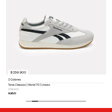
1
$
259
.
900
2 Colores
Tenis Classics | World 70 | Unisex
Classics
NUEVO