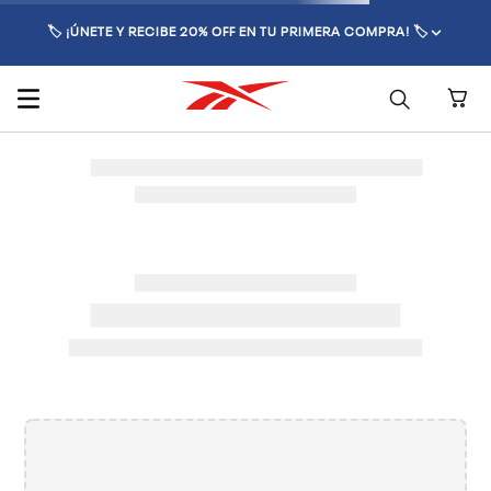
🏷️ ¡ÚNETE Y RECIBE 20% OFF EN TU PRIMERA COMPRA! 🏷️