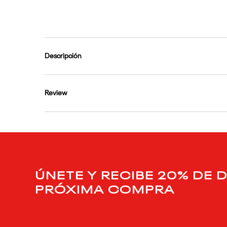
9
.
club c
10
.
reebok classics
Descripción
Review
ÚNETE Y RECIBE 20% DE 
PRÓXIMA COMPRA