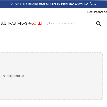
🏷️ ¡ÚNETE Y RECIBE 20% OFF EN TU PRIMERA COMPRA! 🏷️
Seguimiento de
¿Qué estás buscando?
OS
ÚLTIMAS TALLAS 🔥
OUTLET
s no disponibles