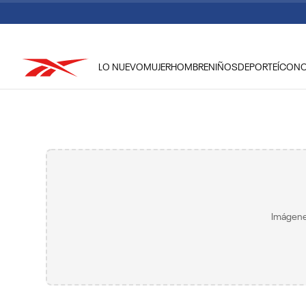
LO NUEVO
MUJER
HOMBRE
NIÑOS
DEPORTE
ÍCON
TÉRMINOS MÁS BUSCADOS
1
.
tenis hombre
2
.
tenis mujer
3
.
tenis reebok classics
4
.
américa
5
.
once caldas
Imágene
6
.
fútbol
7
.
américa cali
8
.
camisetas