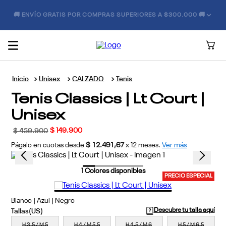
🚚 ENVÍO GRATIS POR COMPRAS SUPERIORES A $300.000 🚚
Unisex
CALZADO
Tenis
Tenis Classics | Lt Court |
Unisex
$
149
.
900
$
459
.
900
Págalo en cuotas desde
$ 12.491,67
x
12
meses.
Ver más
1
Colores disponibles
PRECIO ESPECIAL
Blanco | Azul | Negro
Descubre tu talla aquí
H 3,5 / M 5
H 4 / M 5,5
H 4,5 / M 6
H 5 / M 6,5