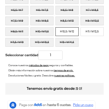
H 5,5 / M 7
H 6 / M 7,5
H 6,5 / M 8
H 7 / M 8,5
H 7,5 / M 9
H 8 / M 9,5
H 8,5 / M 10
H 9 / M 10,5
H 9,5 / M 11
H 10 / M 11,5
H 10,5 / M 12
H 11 / M 12,5
H 11,5 / M 13
H 12 / M 13,5
H 13 / M 14,5
Conoce nuestros
métodos de pago
seguros y confiables.
Obtén más información sobre nuestros
tiempos de envío.
Devoluciones fáciles y gratis. Descubre
nuestras políticas.
Tenemos envío gratis desde:
!
$
0