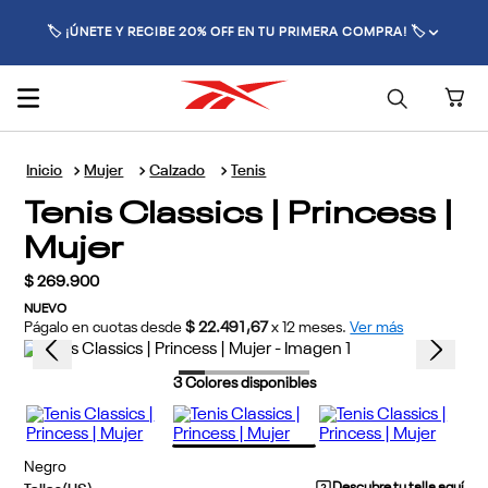
🏷️ ¡ÚNETE Y RECIBE 20% OFF EN TU PRIMERA COMPRA! 🏷️
Mujer
Calzado
Tenis
Tenis Classics | Princess |
Mujer
$
269
.
900
NUEVO
Págalo en cuotas desde
$ 22.491,67
x
12
meses.
Ver más
3
Colores disponibles
Negro
Descubre tu talla aquí