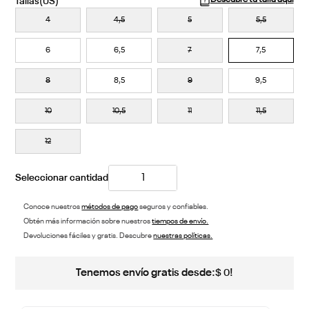
4
4,5
5
5,5
6
6,5
7
7,5
8
8,5
9
9,5
10
10,5
11
11,5
12
Conoce nuestros
métodos de pago
seguros y confiables.
Obtén más información sobre nuestros
tiempos de envío.
Devoluciones fáciles y gratis. Descubre
nuestras políticas.
Tenemos envío gratis desde:
!
$
0