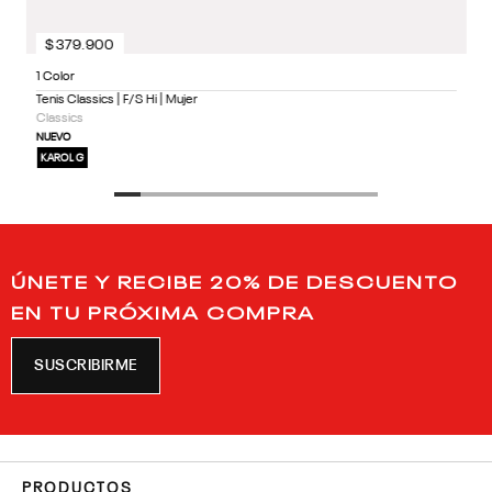
$
379
.
900
1 Color
Tenis Classics | F/S Hi | Mujer
Classics
NUEVO
KAROL G
ÚNETE Y RECIBE 20% DE DESCUENTO
EN TU PRÓXIMA COMPRA
SUSCRIBIRME
PRODUCTOS