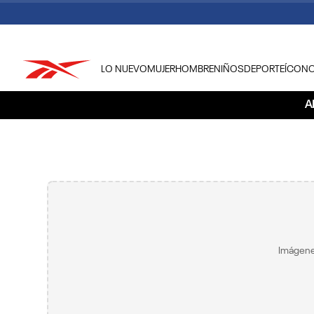
LO NUEVO
MUJER
HOMBRE
NIÑOS
DEPORTE
ÍCON
TÉRMINOS MÁS BUSCADOS
A
1
.
tenis hombre
2
.
tenis mujer
3
.
tenis reebok classics
4
.
américa
5
.
once caldas
6
.
fútbol
Imágene
7
.
américa cali
8
.
camisetas