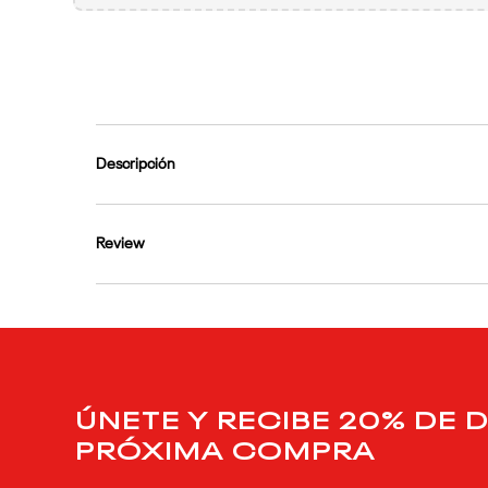
9
.
reebok classics
10
.
club c
Descripción
Review
ÚNETE Y RECIBE 20% DE 
PRÓXIMA COMPRA