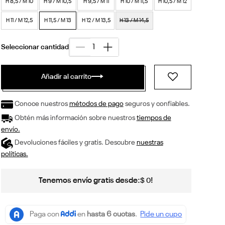
H 8,5 / M 10
H 9 / M 10,5
H 9,5 / M 11
H 10 / M 11,5
H 10,5 / M 12
H 11 / M 12,5
H 11,5 / M 13
H 12 / M 13,5
H 13 / M 14,5
Añadir al carrito
Conoce nuestros
métodos de pago
seguros y confiables.
Obtén más información sobre nuestros
tiempos de
envío.
Devoluciones fáciles y gratis. Descubre
nuestras
políticas.
Tenemos envío gratis desde:
!
$
0