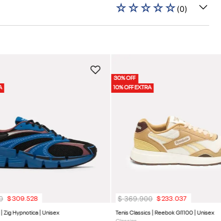
☆
☆
☆
☆
☆
(
0
)
30% OFF
A
10% OFF EXTRA
0
$
369
.
900
$
309
.
528
$
233
.
037
 | Zig Hypnotica | Unisex
Tenis Classics | Reebok Gl1100 | Unisex