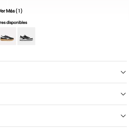
Ver Más (
1
)
es disponibles