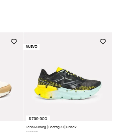
$
499
.
9
Tenis Class
NUEVO
NUEVO
Classics
NUEVO
$
799
.
900
Tenis Running | Floatzig X1 | Unisex