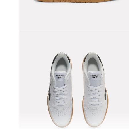
9
.
club c
10
.
reebok classics