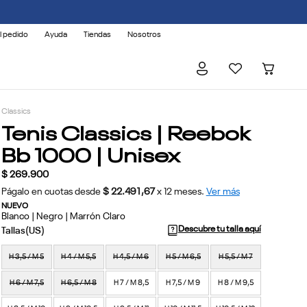
l pedido
Ayuda
Tiendas
Nosotros
Classics
Tenis Classics | Reebok
Bb 1000 | Unisex
$
269
.
900
Págalo en cuotas desde
$ 22.491,67
x
12
meses.
Ver más
NUEVO
Blanco | Negro | Marrón Claro
Descubre tu talla aquí
H 3,5 / M 5
H 4 / M 5,5
H 4,5 / M 6
H 5 / M 6,5
H 5,5 / M 7
H 6 / M 7,5
H 6,5 / M 8
H 7 / M 8,5
H 7,5 / M 9
H 8 / M 9,5