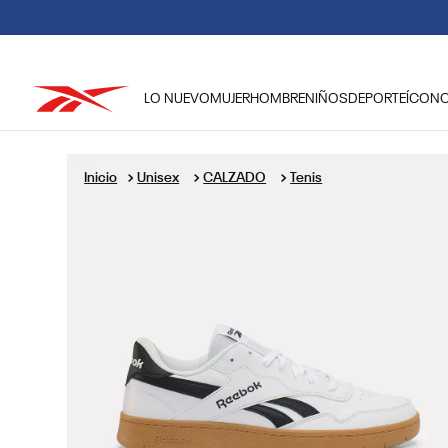
LO NUEVO
MUJER
HOMBRE
NIÑOS
DEPORTE
ÍCON
TÉRMINOS MÁS BUSCADOS
1
.
tenis hombre
Unisex
CALZADO
Tenis
2
.
tenis mujer
3
.
tenis reebok classics
4
.
américa
5
.
once caldas
6
.
fútbol
7
.
américa cali
8
.
camisetas