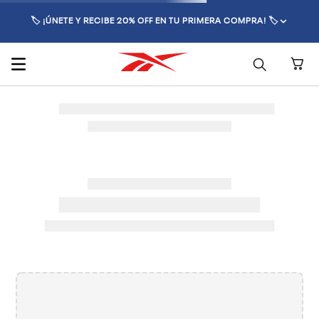
🏷️ ¡ÚNETE Y RECIBE 20% OFF EN TU PRIMERA COMPRA! 🏷️