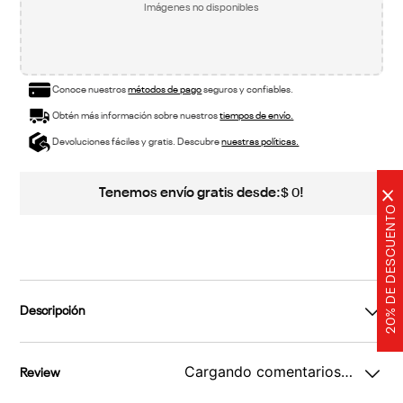
Imágenes no disponibles
Conoce nuestros
métodos de pago
seguros y confiables.
Obtén más información sobre nuestros
tiempos de envío.
Devoluciones fáciles y gratis. Descubre
nuestras políticas.
Tenemos envío gratis desde:
!
$
0
×
20% DE DESCUENTO
Descripción
Cargando comentarios…
Review