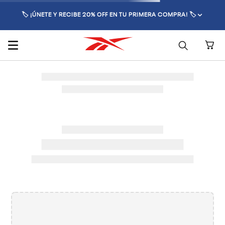
🏷️ ¡ÚNETE Y RECIBE 20% OFF EN TU PRIMERA COMPRA! 🏷️