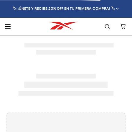
🏷️ ¡ÚNETE Y RECIBE 20% OFF EN TU PRIMERA COMPRA! 🏷️