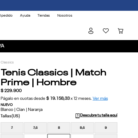
l pedido
Ayuda
Tiendas
Nosotros
YA
Classics
Tenis Classics | Match
Prime | Hombre
$
229
.
900
Págalo en cuotas desde
$ 19.158,33
x
12
meses.
Ver más
NUEVO
Blanco | Cian | Naranja
Descubre tu talla aquí
7
7,5
8
8,5
9