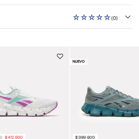
☆
☆
☆
☆
☆
(
0
)
NUEVO
0
$
412
.
930
$
399
.
900