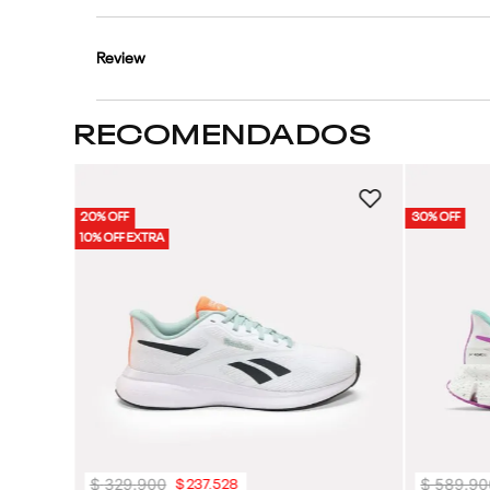
Review
RECOMENDADOS
20% OFF
30% OFF
10% OFF EXTRA
$
329
.
900
$
589
.
90
$
237
.
528