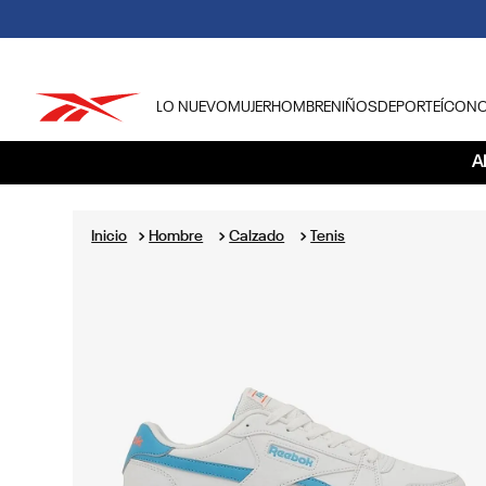
LO NUEVO
MUJER
HOMBRE
NIÑOS
DEPORTE
ÍCON
TÉRMINOS MÁS BUSCADOS
A
1
.
tenis hombre
2
.
tenis mujer
Hombre
Calzado
Tenis
3
.
tenis reebok classics
4
.
américa
5
.
once caldas
6
.
fútbol
7
.
américa cali
8
.
camisetas