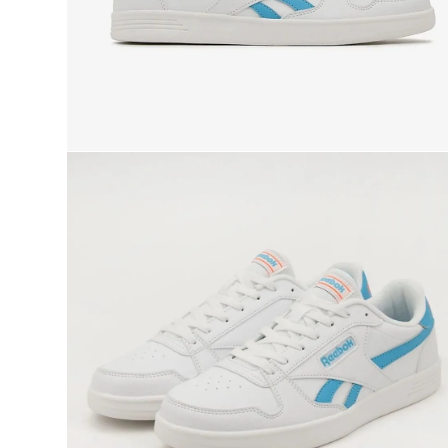
9
.
club c
10
.
reebok classics