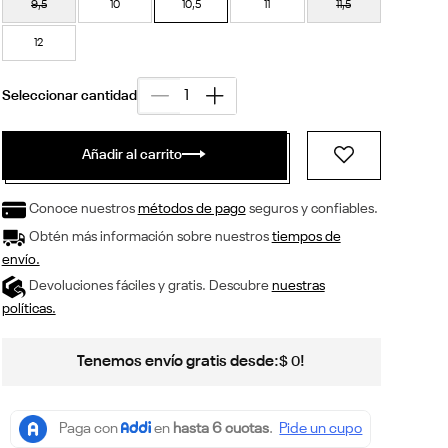
9,5
10
10,5
11
11,5
12
Añadir al carrito
Conoce nuestros
métodos de pago
seguros y confiables.
Obtén más información sobre nuestros
tiempos de
envío.
Devoluciones fáciles y gratis. Descubre
nuestras
políticas.
Tenemos envío gratis desde:
!
$
0