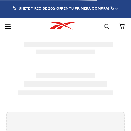
🏷️ ¡ÚNETE Y RECIBE 20% OFF EN TU PRIMERA COMPRA! 🏷️