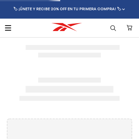
🏷️ ¡ÚNETE Y RECIBE 20% OFF EN TU PRIMERA COMPRA! 🏷️