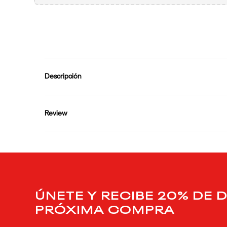
9
.
reebok classics
10
.
club c
Descripción
Review
ÚNETE Y RECIBE 20% DE 
PRÓXIMA COMPRA