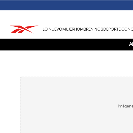
LO NUEVO
MUJER
HOMBRE
NIÑOS
DEPORTE
ÍCON
TÉRMINOS MÁS BUSCADOS
A
1
.
tenis hombre
2
.
tenis mujer
3
.
tenis reebok classics
4
.
américa
5
.
once caldas
6
.
fútbol
Imágene
7
.
américa cali
8
.
camisetas