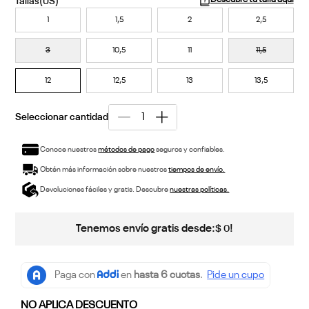
1
1,5
2
2,5
3
10,5
11
11,5
12
12,5
13
13,5
Conoce nuestros
métodos de pago
seguros y confiables.
Obtén más información sobre nuestros
tiempos de envío.
Devoluciones fáciles y gratis. Descubre
nuestras políticas.
Tenemos envío gratis desde:
!
$
0
NO APLICA DESCUENTO