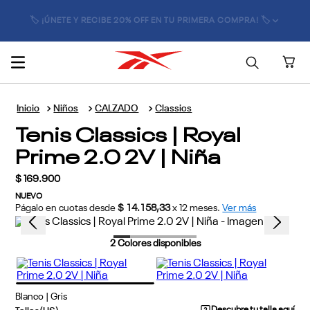
🏷️ ¡ÚNETE Y RECIBE 20% OFF EN TU PRIMERA COMPRA! 🏷️
Niños
CALZADO
Classics
Tenis Classics | Royal
Prime 2.0 2V | Niña
$
169
.
900
NUEVO
Págalo en cuotas desde
$ 14.158,33
x
12
meses.
Ver más
2
Colores disponibles
Blanco | Gris
Descubre tu talla aquí