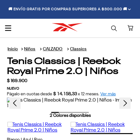
🚚 ENVÍO GRATIS POR COMPRAS SUPERIORES A $300.000 🚚
Niños
CALZADO
Classics
Tenis Classics | Reebok
Royal Prime 2.0 | Niños
$
169
.
900
NUEVO
Págalo en cuotas desde
$ 14.158,33
x
12
meses.
Ver más
2
Colores disponibles
Blanco | Azul | Rojo