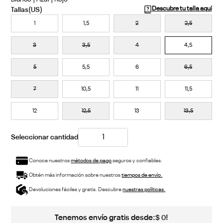
Descubre tu talla aquí
1
1,5
2
2,5
3
3,5
4
4,5
5
5,5
6
6,5
7
10,5
11
11,5
12
12,5
13
13,5
Conoce nuestros
métodos de pago
seguros y confiables.
Obtén más información sobre nuestros
tiempos de envío.
Devoluciones fáciles y gratis. Descubre
nuestras políticas.
Tenemos envío gratis desde:
!
$
0