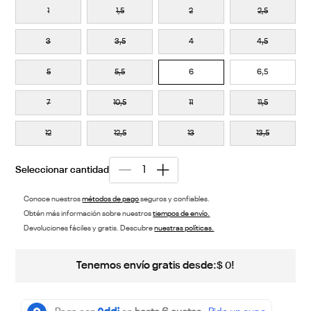
1
1,5
2
2,5
3
3,5
4
4,5
5
5,5
6
6,5
7
10,5
11
11,5
12
12,5
13
13,5
Conoce nuestros
métodos de pago
seguros y confiables.
Obtén más información sobre nuestros
tiempos de envío.
Devoluciones fáciles y gratis. Descubre
nuestras políticas.
Tenemos envío gratis desde:
!
$
0