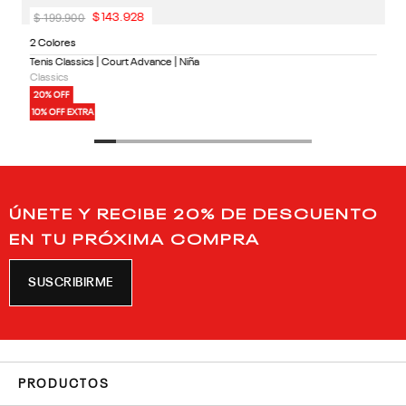
$
199
.
900
$
143
.
928
2 Colores
Tenis Classics | Court Advance | Niña
Classics
20% OFF
10% OFF EXTRA
ÚNETE Y RECIBE 20% DE DESCUENTO
EN TU PRÓXIMA COMPRA
SUSCRIBIRME
PRODUCTOS