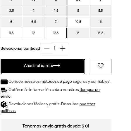
3,5
4
4,5
5
5,5
6
6,5
7
10,5
11
11,5
12
12,5
13
13,5
Añadir al carrito
Conoce nuestros
métodos de pago
seguros y confiables.
Obtén más información sobre nuestros
tiempos de
envío.
Devoluciones fáciles y gratis. Descubre
nuestras
políticas.
Tenemos envío gratis desde:
!
$
0