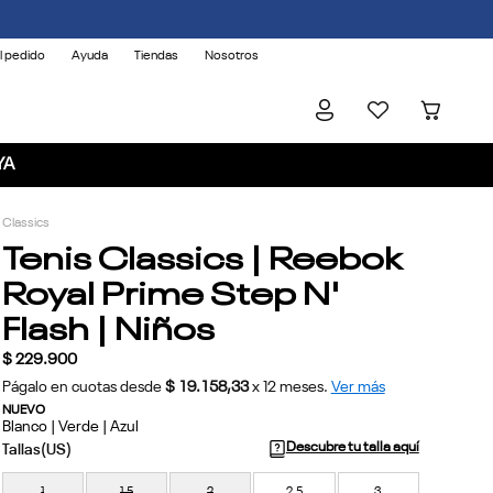
l pedido
Ayuda
Tiendas
Nosotros
YA
Classics
Tenis Classics | Reebok
Royal Prime Step N'
Flash | Niños
$
229
.
900
Págalo en cuotas desde
$ 19.158,33
x
12
meses.
Ver más
NUEVO
Blanco | Verde | Azul
Descubre tu talla aquí
1
1,5
2
2,5
3