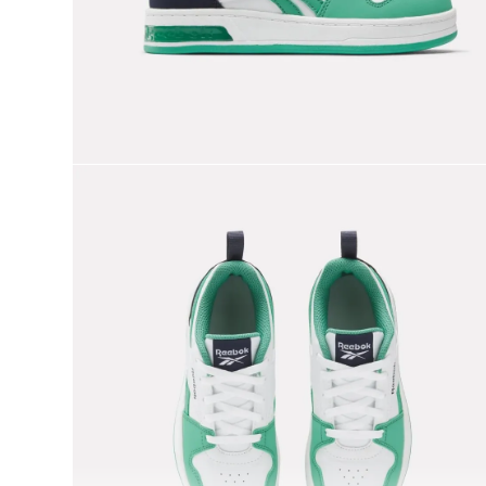
9
.
reebok classics
10
.
club c