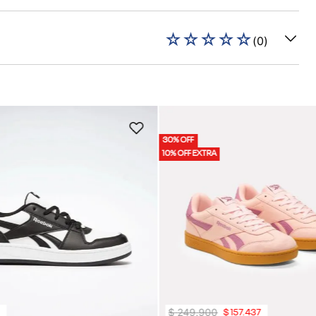
☆
☆
☆
☆
☆
(
0
)
30% OFF
10% OFF EXTRA
$
249
.
900
0
$
157
.
437