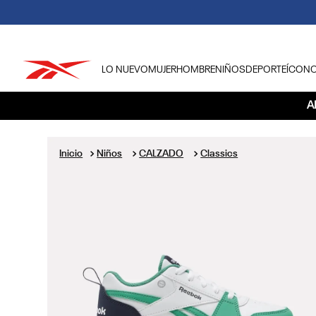
LO NUEVO
MUJER
HOMBRE
NIÑOS
DEPORTE
ÍCON
TÉRMINOS MÁS BUSCADOS
A
1
.
tenis hombre
2
.
tenis mujer
Niños
CALZADO
Classics
3
.
tenis reebok classics
4
.
américa
5
.
once caldas
6
.
fútbol
7
.
américa cali
8
.
camisetas