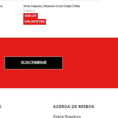
os
Tenis Classics | Reebok Court Clean | Niña
Classics
30% OFF
10% OFF EXTRA
SUSCRIBIRME
E
ACERCA DE REEBOK
Sobre Nosotros