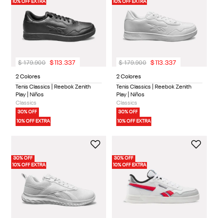
10% OFF EXTRA
10% OFF EXTRA
$
179
.
900
$
179
.
900
$
113
.
337
$
113
.
337
2 Colores
2 Colores
Tenis Classics | Reebok Zenith
Tenis Classics | Reebok Zenith
Play | Niños
Play | Niños
Classics
Classics
30% OFF
30% OFF
10% OFF EXTRA
10% OFF EXTRA
30% OFF
30% OFF
10% OFF EXTRA
10% OFF EXTRA