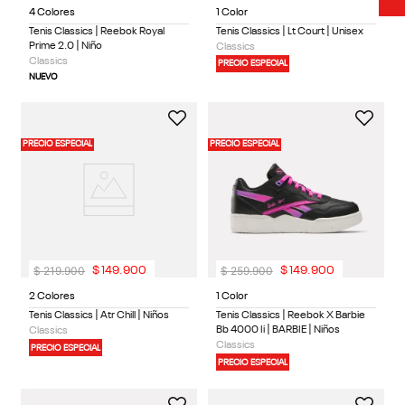
4 Colores
1 Color
Tenis Classics | Reebok Royal
Tenis Classics | Lt Court | Unisex
Prime 2.0 | Niño
Classics
Classics
PRECIO ESPECIAL
NUEVO
PRECIO ESPECIAL
PRECIO ESPECIAL
$
219
.
900
$
259
.
900
$
149
.
900
$
149
.
900
2 Colores
1 Color
Tenis Classics | Atr Chill | Niños
Tenis Classics | Reebok X Barbie
Bb 4000 Ii | BARBIE | Niños
Classics
Classics
PRECIO ESPECIAL
PRECIO ESPECIAL