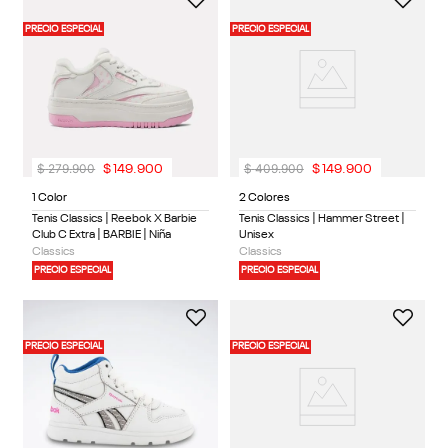
PRECIO ESPECIAL
PRECIO ESPECIAL
$
279
.
900
$
409
.
900
$
149
.
900
$
149
.
900
1 Color
2 Colores
Tenis Classics | Reebok X Barbie
Tenis Classics | Hammer Street |
Club C Extra | BARBIE | Niña
Unisex
Classics
Classics
PRECIO ESPECIAL
PRECIO ESPECIAL
PRECIO ESPECIAL
PRECIO ESPECIAL