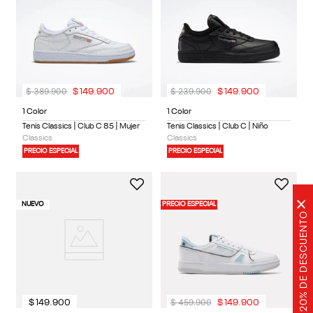
$
389
.
900
$
239
.
900
$
149
.
900
$
149
.
900
1 Color
1 Color
Tenis Classics | Club C 85 | Mujer
Tenis Classics | Club C | Niño
Classics
Classics
PRECIO ESPECIAL
PRECIO ESPECIAL
×
NUEVO
PRECIO ESPECIAL
20% DE DESCUENTO
$
459
.
900
$
149
.
900
$
149
.
900