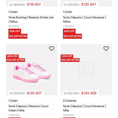
$
189
.
900
$
199
.
900
$
119
.
637
$
125
.
937
1 Color
1 Color
Tenis Running | Reebok Stride Link
Tenis Classics | Court Advance |
| Niños
Niños
Running
Classics
30% OFF
30% OFF
10% OFF EXTRA
10% OFF EXTRA
30% OFF
20% OFF
10% OFF EXTRA
10% OFF EXTRA
$
199
.
900
$
199
.
900
$
125
.
937
$
143
.
928
1 Color
2 Colores
Tenis Classics | Reebok Court
Tenis Classics | Court Advance |
Clean | Niña
Niña
Classics
Classics