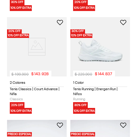
30% OFF
20% OFF
10% OFF EXTRA
10% OFF EXTRA
20% OFF
30% OFF
10% OFF EXTRA
10% OFF EXTRA
$
199
.
900
$
229
.
900
$
143
.
928
$
144
.
837
2 Colores
1 Color
Tenis Classics | Court Advance |
Tenis Running | Energen Run |
Niña
Niños
Classics
Running
20% OFF
30% OFF
10% OFF EXTRA
10% OFF EXTRA
PRECIO ESPECIAL
PRECIO ESPECIAL