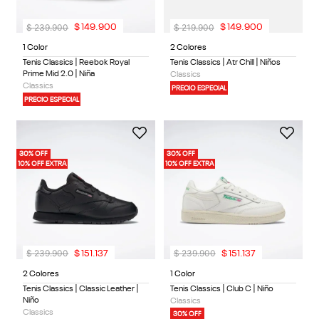
$
239
.
900
$
219
.
900
$
149
.
900
$
149
.
900
1 Color
2 Colores
Tenis Classics | Reebok Royal
Tenis Classics | Atr Chill | Niños
Prime Mid 2.0 | Niña
Classics
Classics
PRECIO ESPECIAL
PRECIO ESPECIAL
30% OFF
30% OFF
10% OFF EXTRA
10% OFF EXTRA
$
239
.
900
$
239
.
900
$
151
.
137
$
151
.
137
2 Colores
1 Color
Tenis Classics | Classic Leather |
Tenis Classics | Club C | Niño
Niño
Classics
Classics
30% OFF