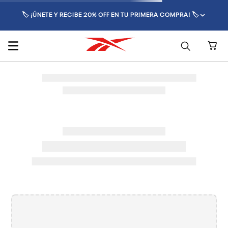
🏷️ ¡ÚNETE Y RECIBE 20% OFF EN TU PRIMERA COMPRA! 🏷️