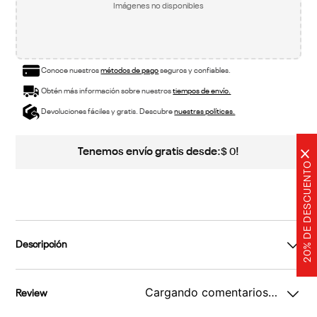
Imágenes no disponibles
Conoce nuestros
métodos de pago
seguros y confiables.
Obtén más información sobre nuestros
tiempos de envío.
Devoluciones fáciles y gratis. Descubre
nuestras políticas.
Tenemos envío gratis desde:
!
$
0
×
20% DE DESCUENTO
Descripción
Cargando comentarios…
Review