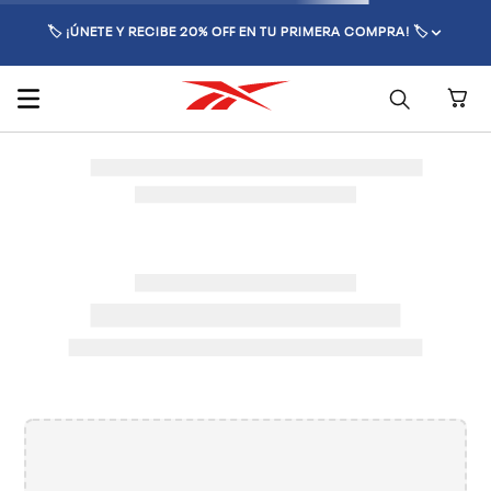
🏷️ ¡ÚNETE Y RECIBE 20% OFF EN TU PRIMERA COMPRA! 🏷️