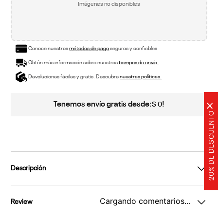
Imágenes no disponibles
Conoce nuestros
métodos de pago
seguros y confiables.
Obtén más información sobre nuestros
tiempos de envío.
Devoluciones fáciles y gratis. Descubre
nuestras políticas.
Tenemos envío gratis desde:
!
$
0
×
20% DE DESCUENTO
Descripción
Cargando comentarios…
Review