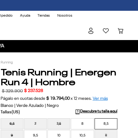
l pedido
Ayuda
Tiendas
Nosotros
YA
Running
Tenis Running | Energen
Run 4 | Hombre
$
237
.
528
$
329
.
900
Págalo en cuotas desde
$ 19.794,00
x
12
meses.
Ver más
Blanco | Verde Azulado | Negro
Descubre tu talla aquí
6,5
7
7,5
8
8,5
9
9,5
10
10,5
11