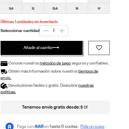
11,5
12
12,5
13
14
Últimas
1
unidades en inventario
Añadir al carrito
Conoce nuestros
métodos de pago
seguros y confiables.
Obtén más información sobre nuestros
tiempos de
envío.
Devoluciones fáciles y gratis. Descubre
nuestras
políticas.
Tenemos envío gratis desde:
!
$
0