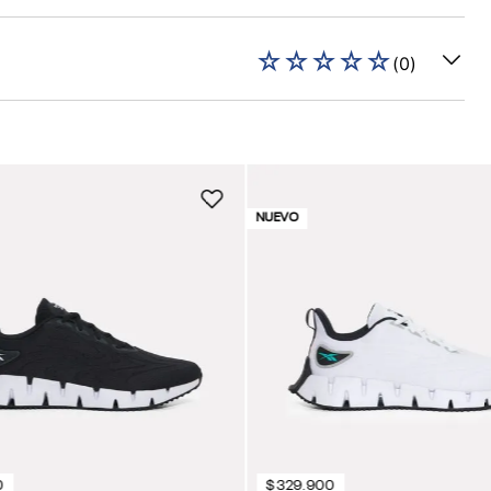
☆
☆
☆
☆
☆
(
0
)
NUEVO
0
$
329
.
900