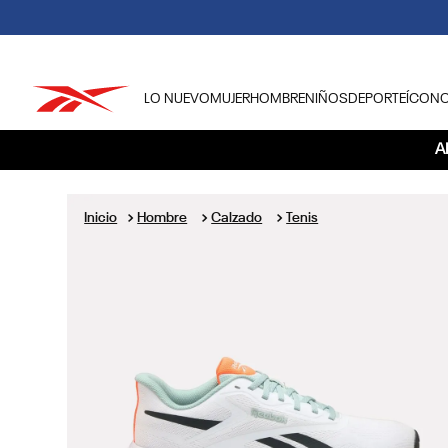
LO NUEVO
MUJER
HOMBRE
NIÑOS
DEPORTE
ÍCON
TÉRMINOS MÁS BUSCADOS
A
1
.
tenis hombre
2
.
tenis mujer
Hombre
Calzado
Tenis
3
.
tenis reebok classics
4
.
américa
5
.
once caldas
6
.
fútbol
7
.
américa cali
8
.
camisetas