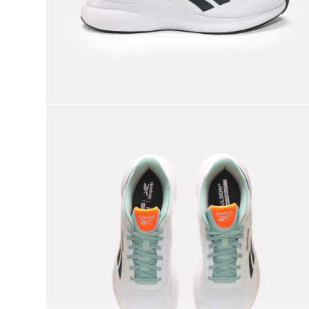
9
.
reebok classics
10
.
club c