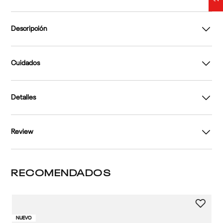
Descripción
Cuidados
Detalles
Review
RECOMENDADOS
3 
NUEVO
NU
Te