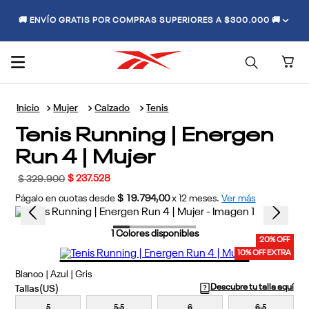
🚚 ENVÍO GRATIS POR COMPRAS SUPERIORES A $300.000 🚚
Mujer
Calzado
Tenis
Tenis Running | Energen
Run 4 | Mujer
$
237
.
528
$
329
.
900
Págalo en cuotas desde
$ 19.794,00
x
12
meses.
Ver más
1
Colores disponibles
20% OFF
10% OFF EXTRA
Blanco | Azul | Gris
Descubre tu talla aquí
5
5,5
6
6,5