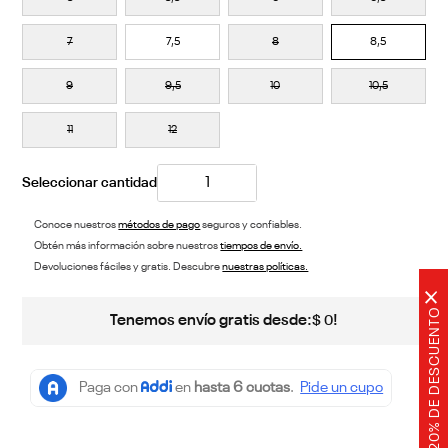
7
7,5
8
8,5
9
9,5
10
10,5
11
12
Conoce nuestros
métodos de pago
seguros y confiables.
Obtén más información sobre nuestros
tiempos de envío.
Devoluciones fáciles y gratis. Descubre
nuestras políticas.
×
20% DE DESCUENTO
Tenemos envío gratis desde:
!
$
0