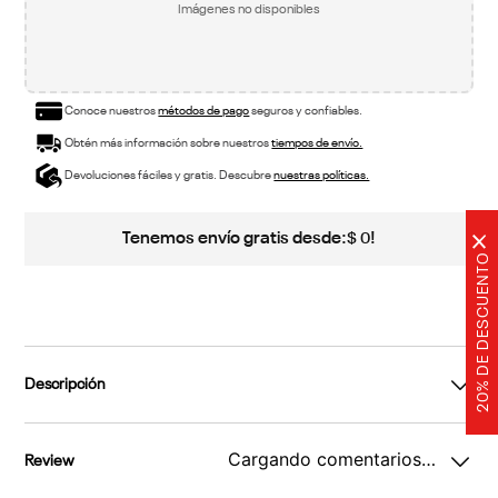
Imágenes no disponibles
Conoce nuestros
métodos de pago
seguros y confiables.
Obtén más información sobre nuestros
tiempos de envío.
Devoluciones fáciles y gratis. Descubre
nuestras políticas.
Tenemos envío gratis desde:
!
$
0
×
20% DE DESCUENTO
Descripción
Cargando comentarios…
Review