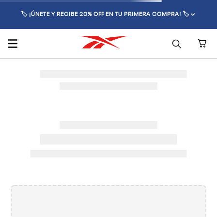
🏷️ ¡ÚNETE Y RECIBE 20% OFF EN TU PRIMERA COMPRA! 🏷️