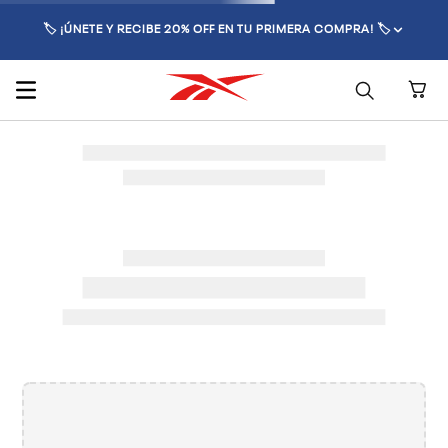
🏷️ ¡ÚNETE Y RECIBE 20% OFF EN TU PRIMERA COMPRA! 🏷️