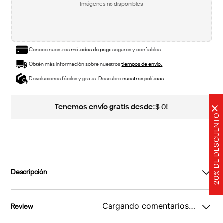
Imágenes no disponibles
Conoce nuestros
métodos de pago
seguros y confiables.
Obtén más información sobre nuestros
tiempos de envío.
Devoluciones fáciles y gratis. Descubre
nuestras políticas.
Tenemos envío gratis desde:
!
$
0
×
20% DE DESCUENTO
Descripción
Cargando comentarios…
Review