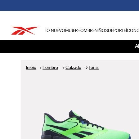
LO NUEVO
MUJER
HOMBRE
NIÑOS
DEPORTE
ÍCON
TÉRMINOS MÁS BUSCADOS
A
1
.
tenis hombre
2
.
tenis mujer
Hombre
Calzado
Tenis
3
.
tenis reebok classics
4
.
américa
5
.
once caldas
6
.
fútbol
7
.
américa cali
8
.
camisetas