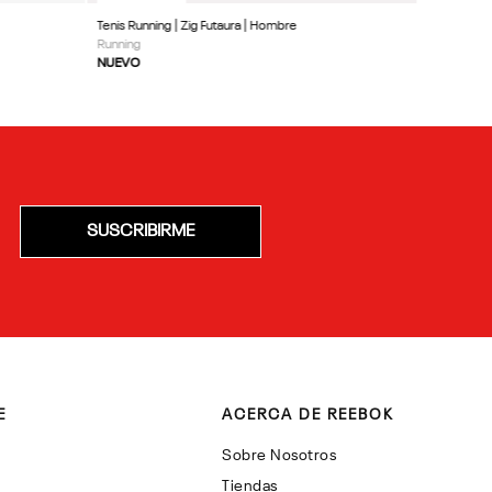
Tenis Running | Zig Futaura | Hombre
Running
NUEVO
SUSCRIBIRME
E
ACERCA DE REEBOK
Sobre Nosotros
Tiendas