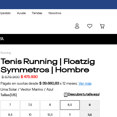
l pedido
Ayuda
Tiendas
Nosotros
YA
Running
Tenis Running | Floatzig
Symmetros | Hombre
$
475
.
930
$
679
.
900
Págalo en cuotas desde
$ 39.660,83
x
12
meses.
Ver más
Lima Solar / Vector Marino / Azul
Descubre tu talla aquí
7
7,5
8
8,5
9
9,5
10
10,5
11
11,5