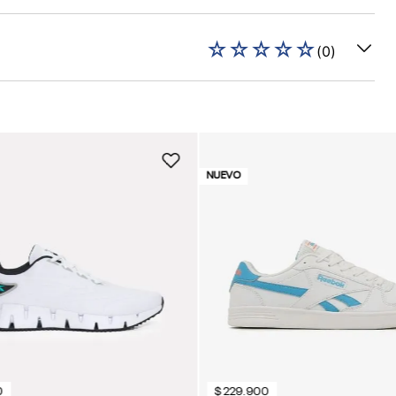
☆
☆
☆
☆
☆
(
0
)
NUEVO
0
$
229
.
900