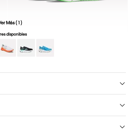
Ver Más (
1
)
es disponibles