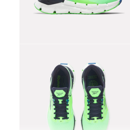
9
.
reebok classics
10
.
club c