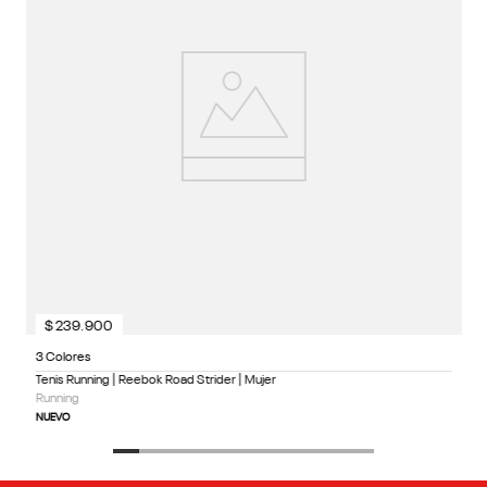
$
239
.
900
3 Colores
Tenis Running | Reebok Road Strider | Mujer
Running
NUEVO