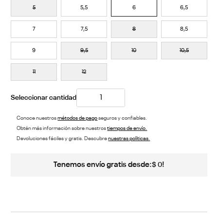
5
5,5
6
6,5
7
7,5
8
8,5
9
9,5
10
10,5
11
12
Conoce nuestros
métodos de pago
seguros y confiables.
Obtén más información sobre nuestros
tiempos de envío.
Devoluciones fáciles y gratis. Descubre
nuestras políticas.
Tenemos envío gratis desde:
!
$
0