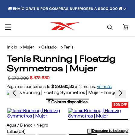
🚚 ENVÍO GRATIS POR COMPRAS SUPERIORES A $300.000 🚚
Mujer
Calzado
Tenis
Tenis Running | Floatzig
Symmetros | Mujer
$
475
.
930
$
679
.
900
Págalo en cuotas desde
$ 39.660,83
x
12
meses.
Ver más
2
Colores disponibles
30% OFF
Agua / Blanco / Negro
Descubre tu talla aquí