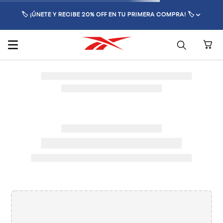
🏷️ ¡ÚNETE Y RECIBE 20% OFF EN TU PRIMERA COMPRA! 🏷️