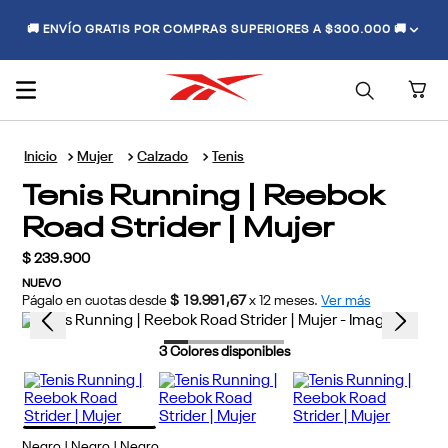
🚚 ENVÍO GRATIS POR COMPRAS SUPERIORES A $300.000 🚚
Mujer
Calzado
Tenis
Tenis Running | Reebok
Road Strider | Mujer
$
239
.
900
NUEVO
Págalo en cuotas desde
$ 19.991,67
x
12
meses.
Ver más
3
Colores disponibles
Negro | Negro | Negro