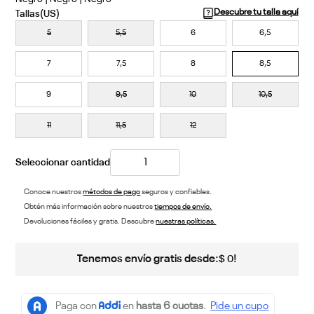
Descubre tu talla aquí
5
5,5
6
6,5
7
7,5
8
8,5
9
9,5
10
10,5
11
11,5
12
Conoce nuestros
métodos de pago
seguros y confiables.
Obtén más información sobre nuestros
tiempos de envío.
Devoluciones fáciles y gratis. Descubre
nuestras políticas.
Tenemos envío gratis desde:
!
$
0