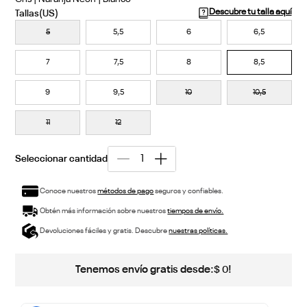
Descubre tu talla aquí
5
5,5
6
6,5
7
7,5
8
8,5
9
9,5
10
10,5
11
12
Conoce nuestros
métodos de pago
seguros y confiables.
Obtén más información sobre nuestros
tiempos de envío.
Devoluciones fáciles y gratis. Descubre
nuestras políticas.
Tenemos envío gratis desde:
!
$
0