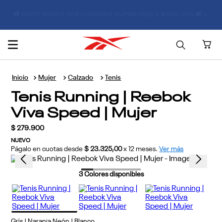
🏷️ ¡ÚNETE Y RECIBE 20% OFF EN TU PRIMERA COMPRA! 🏷️
Mujer
Calzado
Tenis
Tenis Running | Reebok
Viva Speed | Mujer
$
279
.
900
NUEVO
Págalo en cuotas desde
$ 23.325,00
x
12
meses.
Ver más
3
Colores disponibles
Gris | Naranja Neón | Blanco