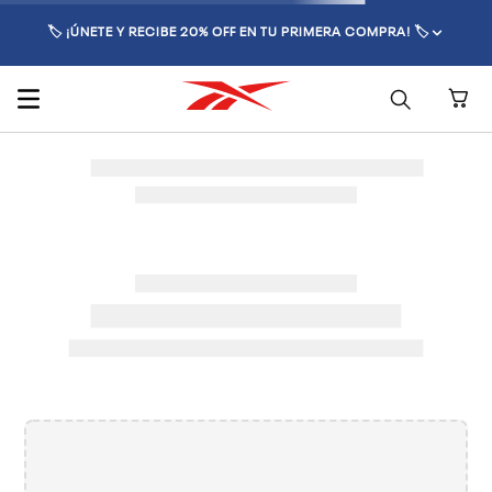
🏷️ ¡ÚNETE Y RECIBE 20% OFF EN TU PRIMERA COMPRA! 🏷️