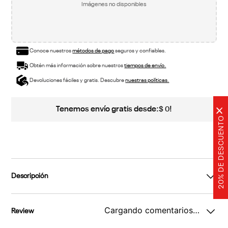
Imágenes no disponibles
Conoce nuestros
métodos de pago
seguros y confiables.
Obtén más información sobre nuestros
tiempos de envío.
Devoluciones fáciles y gratis. Descubre
nuestras políticas.
Tenemos envío gratis desde:
!
$
0
×
20% DE DESCUENTO
Descripción
Cargando comentarios…
Review