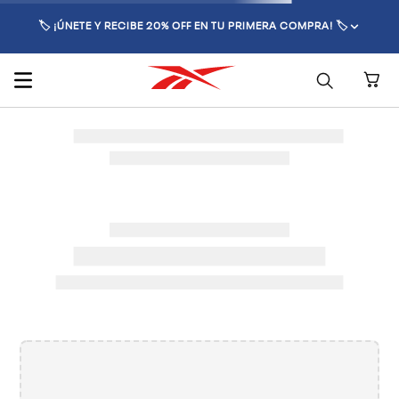
🏷️ ¡ÚNETE Y RECIBE 20% OFF EN TU PRIMERA COMPRA! 🏷️