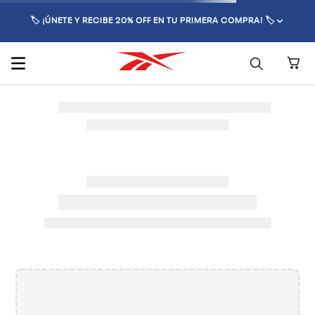
🏷️ ¡ÚNETE Y RECIBE 20% OFF EN TU PRIMERA COMPRA! 🏷️