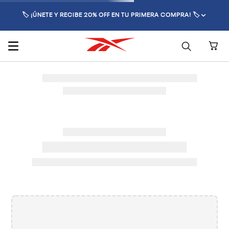
🏷️ ¡ÚNETE Y RECIBE 20% OFF EN TU PRIMERA COMPRA! 🏷️