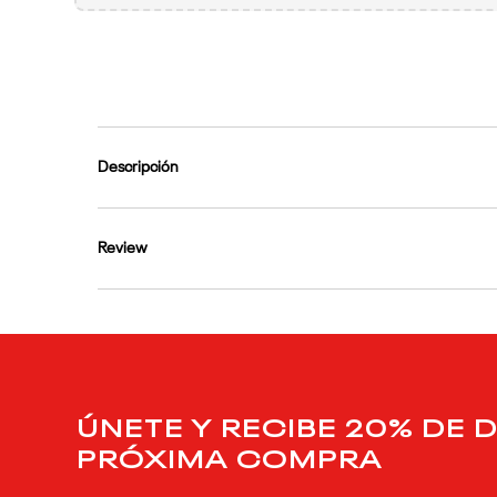
9
.
reebok classics
10
.
club c
Descripción
Review
ÚNETE Y RECIBE 20% DE 
PRÓXIMA COMPRA