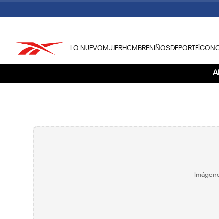
LO NUEVO
MUJER
HOMBRE
NIÑOS
DEPORTE
ÍCON
TÉRMINOS MÁS BUSCADOS
A
1
.
tenis hombre
2
.
tenis mujer
3
.
tenis reebok classics
4
.
américa
5
.
once caldas
6
.
fútbol
Imágene
7
.
américa cali
8
.
camisetas