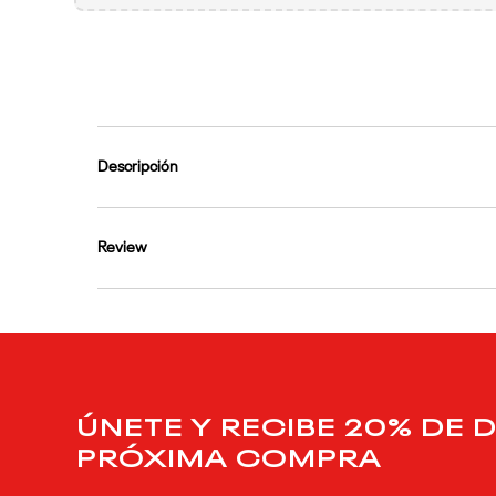
9
.
reebok classics
10
.
club c
Descripción
Review
ÚNETE Y RECIBE 20% DE 
PRÓXIMA COMPRA