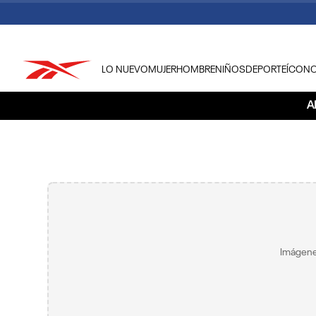
LO NUEVO
MUJER
HOMBRE
NIÑOS
DEPORTE
ÍCON
TÉRMINOS MÁS BUSCADOS
A
1
.
tenis hombre
2
.
tenis mujer
3
.
tenis reebok classics
4
.
américa
5
.
once caldas
6
.
fútbol
Imágene
7
.
américa cali
8
.
camisetas