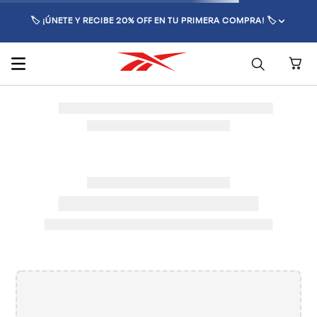
🏷️ ¡ÚNETE Y RECIBE 20% OFF EN TU PRIMERA COMPRA! 🏷️