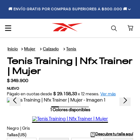
🚚 ENVÍO GRATIS POR COMPRAS SUPERIORES A $300.000 🚚
Mujer
Calzado
Tenis
Tenis Training | Nfx Trainer
| Mujer
$
349
.
900
NUEVO
Págalo en cuotas desde
$ 29.158,33
x
12
meses.
Ver más
1
Colores disponibles
Negro | Gris
Descubre tu talla aquí