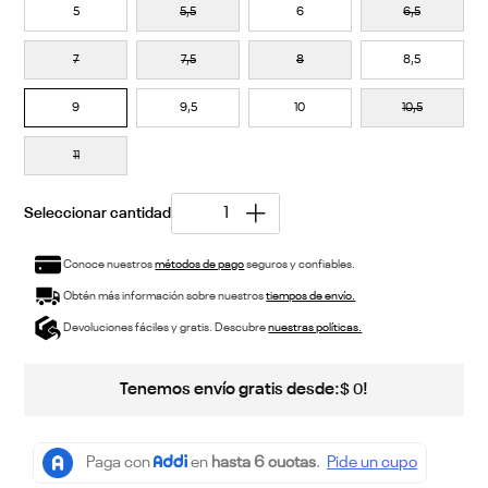
5
5,5
6
6,5
7
7,5
8
8,5
9
9,5
10
10,5
11
Conoce nuestros
métodos de pago
seguros y confiables.
Obtén más información sobre nuestros
tiempos de envío.
Devoluciones fáciles y gratis. Descubre
nuestras políticas.
Tenemos envío gratis desde:
!
$
0