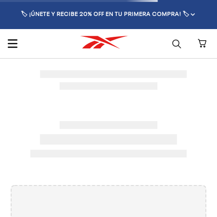
🏷️ ¡ÚNETE Y RECIBE 20% OFF EN TU PRIMERA COMPRA! 🏷️