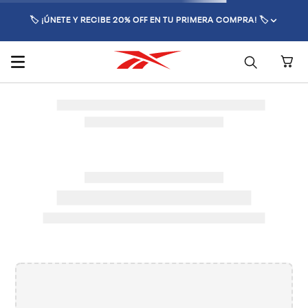
🏷️ ¡ÚNETE Y RECIBE 20% OFF EN TU PRIMERA COMPRA! 🏷️