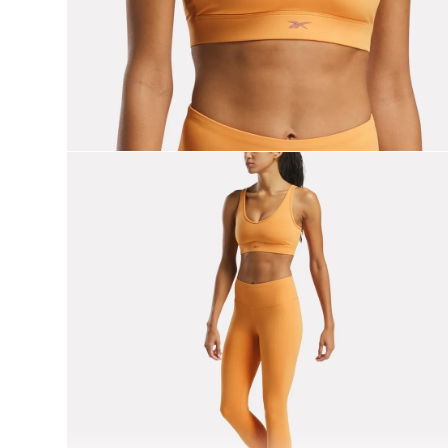
9
.
reebok classics
10
.
club c