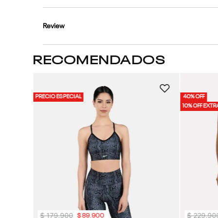
Review
RECOMENDADOS
 Bra |
PRECIO ESPECIAL
40% OFF
10% OFF EXTR
$
179
.
900
$
229
.
90
$
89
.
900