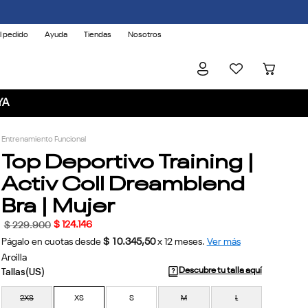
l pedido
Ayuda
Tiendas
Nosotros
YA
Entrenamiento Funcional
Top Deportivo Training |
Activ Coll Dreamblend
Bra | Mujer
$
124
.
146
$
229
.
900
Págalo en cuotas desde
$ 10.345,50
x
12
meses.
Ver más
Arcilla
Descubre tu talla aquí
2XS
XS
S
M
L