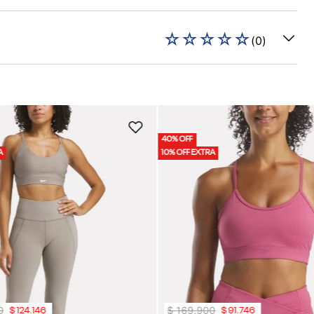
☆
☆
☆
☆
☆
(
0
)
40% OFF
A
10% OFF EXTRA
0
$
169
.
900
$
124
.
146
$
91
.
746