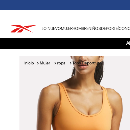
LO NUEVO
MUJER
HOMBRE
NIÑOS
DEPORTE
ÍCON
TÉRMINOS MÁS BUSCADOS
A
1
.
tenis hombre
2
.
tenis mujer
Mujer
ropa
Tops Deportivos
3
.
tenis reebok classics
4
.
américa
5
.
once caldas
6
.
fútbol
7
.
américa cali
8
.
camisetas