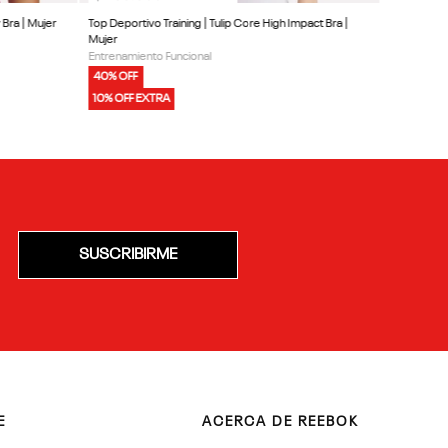
 Bra | Mujer
Top Deportivo Training | Tulip Core High Impact Bra |
Mujer
Entrenamiento Funcional
40% OFF
10% OFF EXTRA
SUSCRIBIRME
E
ACERCA DE REEBOK