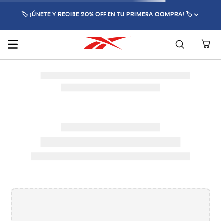
🏷️ ¡ÚNETE Y RECIBE 20% OFF EN TU PRIMERA COMPRA! 🏷️