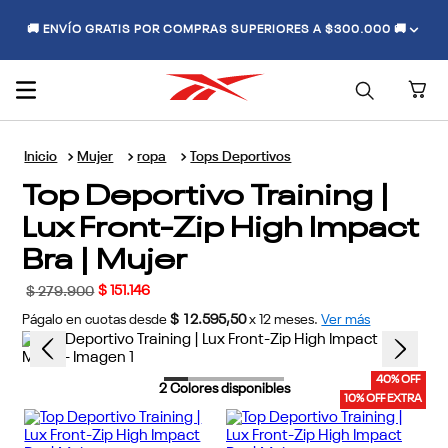
🚚 ENVÍO GRATIS POR COMPRAS SUPERIORES A $300.000 🚚
Mujer
ropa
Tops Deportivos
Top Deportivo Training |
Lux Front-Zip High Impact
Bra | Mujer
$
151
.
146
$
279
.
900
Págalo en cuotas desde
$ 12.595,50
x
12
meses.
Ver más
40% OFF
2
Colores disponibles
10% OFF EXTRA