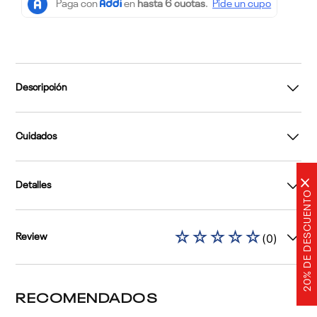
Descripción
Cuidados
×
Detalles
20% DE DESCUENTO
☆
☆
☆
☆
☆
(
0
)
Review
RECOMENDADOS