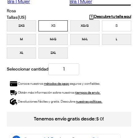
Rosa
Descubre tu talla aquí
2XS
XS
XS/S
S
M
M/S
M/L
L
XL
2XL
Conoce nuestros
métodos de pago
seguros y confiables.
Obtén más información sobre nuestros
tiempos de envío.
Devoluciones fáciles y gratis. Descubre
nuestras políticas.
Tenemos envío gratis desde:
!
$
0