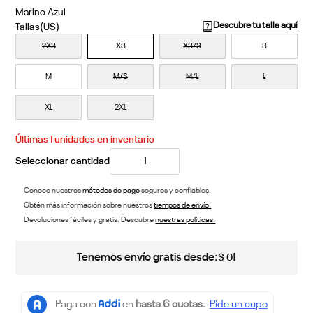
Marino Azul
Descubre tu talla aquí
2XS
XS
XS/S
S
M
M/S
M/L
L
XL
2XL
Últimas
1
unidades en inventario
Conoce nuestros
métodos de pago
seguros y confiables.
Obtén más información sobre nuestros
tiempos de envío.
Devoluciones fáciles y gratis. Descubre
nuestras políticas.
Tenemos envío gratis desde:
!
$
0