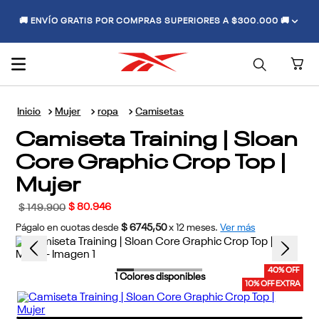
🚚 ENVÍO GRATIS POR COMPRAS SUPERIORES A $300.000 🚚
Mujer
ropa
Camisetas
Camiseta Training | Sloan
Core Graphic Crop Top |
Mujer
$
80
.
946
$
149
.
900
Págalo en cuotas desde
$ 6745,50
x
12
meses.
Ver más
40% OFF
1
Colores disponibles
10% OFF EXTRA