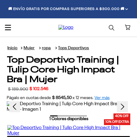
🚚 ENVÍO GRATIS POR COMPRAS SUPERIORES A $300.000 🚚
Mujer
ropa
Tops Deportivos
Top Deportivo Training |
Tulip Core High Impact
Bra | Mujer
$
102
.
546
$
189
.
900
Págalo en cuotas desde
$ 8545,50
x
12
meses.
Ver más
40% OFF
1
Colores disponibles
10% OFF EXTRA