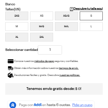
Blanco
Descubre tu talla aquí
2XS
XS
XS/S
S
M
M/S
M/L
L
XL
2XL
Conoce nuestros
métodos de pago
seguros y confiables.
Obtén más información sobre nuestros
tiempos de envío.
Devoluciones fáciles y gratis. Descubre
nuestras políticas.
Tenemos envío gratis desde:
!
$
0