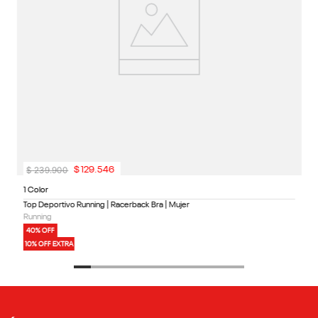
$
239
.
900
$
129
.
546
1 Color
Top Deportivo Running | Racerback Bra | Mujer
Running
40% OFF
10% OFF EXTRA