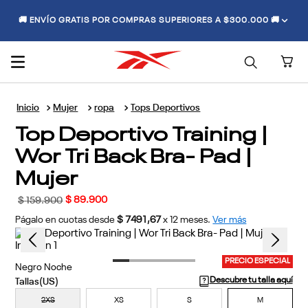
🚚 ENVÍO GRATIS POR COMPRAS SUPERIORES A $300.000 🚚
Mujer
ropa
Tops Deportivos
Top Deportivo Training |
Wor Tri Back Bra- Pad |
Mujer
$
89
.
900
$
159
.
900
Págalo en cuotas desde
$ 7491,67
x
12
meses.
Ver más
PRECIO ESPECIAL
Negro Noche
Descubre tu talla aquí
2XS
XS
S
M