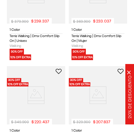
$
379
.
900
$
369
.
900
$
239
.
337
$
233
.
037
1 Color
1 Color
Tenis Walking | Dmx Comfort Slip
Tenis Walking | Dmx Comfort Slip
On | Unisex
On | Mujer
Walking
Walking
30% OFF
30% OFF
10% OFF EXTRA
10% OFF EXTRA
×
20% DE DESCUENTO
30% OFF
30% OFF
10% OFF EXTRA
10% OFF EXTRA
$
349
.
900
$
329
.
900
$
220
.
437
$
207
.
837
1 Color
1 Color