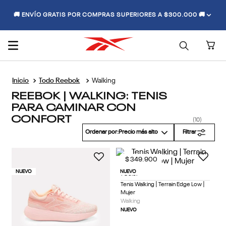
🚚 ENVÍO GRATIS POR COMPRAS SUPERIORES A $300.000 🚚
Todo Reebok
Walking
REEBOK | WALKING: TENIS
PARA CAMINAR CON
CONFORT
10
Ordenar por
Precio más alto
Filtrar
$
349
.
900
NUEVO
NUEVO
1 Color
Tenis Walking | Terrain Edge Low |
Mujer
Walking
NUEVO